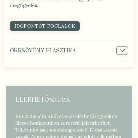
megfigyelés.
IDŐPONTOT FOGLALOK
ORRSÖVÉNY PLASZTIKA
ELÉRHETŐSÉGEK
Konzultációra a következő elérhetőségeinken
illetve honlapunkon keresztül jelentkezhet.
Telefonhívását munkanapokon 8-17 óra között
várjuk. Amennyiben hívását az adott pillanatban