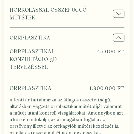
HORKOLÁSSAL ÖSSZEFÜGGŐ
MŰTÉTEK
ORRPLASZTIKA
45.000 FT
ORRPLASZTIKAI
KONZULTÁCIÓ 3D
TERVEZÉSSEL
1.800.000 FT
ORRPLASZTIKA
A fenti ár tartalmazza az átlagos összetettségű,
altatásban végzett orrplasztikai műtét díját valamint
a műtét utáni kontroll vizsgálatokat. Amennyiben azt
a kórkép indokolja, az ár magában foglalja az
orrsövény illetve az orrkagylók műtéti kezelését is.
Az ellátás része a műtét utáni egy éjszakás